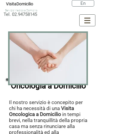
En
VisitaDomicilio
Servizio Medico a Domicilio
Tel. 02.94758145
Oncologia a Domicilio​
Il nostro servizio è concepito per
c
hi ha necessità di una
Visita
Oncologica a Domicilio
in tempi
brevi, nella tranquillità della propria
casa ma senza rinunciare alla
professionalità ed alla