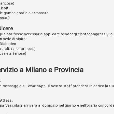
varicose)
lebiti
elle gambe gonfie o arrossate
ssuti)
 Ulcere
Qualora fosse necessario applicare bendaggi elastocompressivi o 
 sede di visita:
 Diabetico
rali, tallonari, ecc.)
ose e arteriose)
rvizio a Milano e Provincia
o.
n messaggio su WhatsApp. Il nostro staff prenderà in carico la tua
 Attesa.
gia Vascolare arriverà al domicilio nel giorno e nell'orario concord