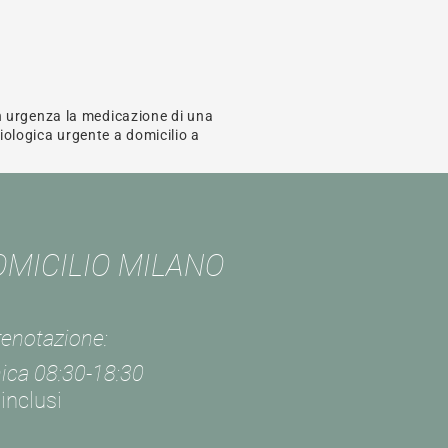
n urgenza la medicazione di una
giologica urgente a domicilio a
MICILIO MILANO
prenotazione
:
ica 08:30-18:3
0
 inclusi