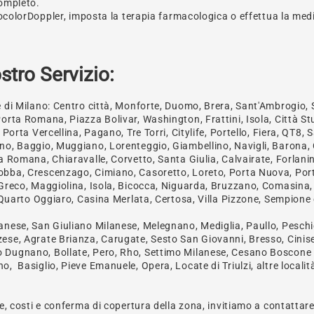
Completo.
cocolorDoppler, imposta la terapia farmacologica o effettua la med
stro Servizio:
 di Milano: Centro città, Monforte, Duomo, Brera, Sant'Ambrogio, S
rta Romana, Piazza Bolivar, Washington, Frattini, Isola, Città Stu
 Porta Vercellina, Pagano, Tre Torri, Citylife, Portello, Fiera, QT8
no, Baggio, Muggiano, Lorenteggio, Giambellino, Navigli, Barona,
 Romana, Chiaravalle, Corvetto, Santa Giulia, Calvairate, Forlanini,
bba, Crescenzago, Cimiano, Casoretto, Loreto, Porta Nuova, Porta
Greco, Maggiolina, Isola, Bicocca, Niguarda, Bruzzano, Comasina, A
 Quarto Oggiaro, Casina Merlata, Certosa, Villa Pizzone, Sempione e
nese, San Giuliano Milanese, Melegnano, Mediglia, Paullo, Peschie
ese, Agrate Brianza, Carugate, Sesto San Giovanni, Bresso, Cinis
Dugnano, Bollate, Pero, Rho, Settimo Milanese, Cesano Boscone ,
 Basiglio, Pieve Emanuele, Opera, Locate di Triulzi, altre localit
e, costi e conferma di copertura della zona, invitiamo a contattare 