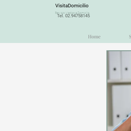
VisitaDomicilio
Servizio Medico a Domicilio
Tel. 02.94758145
Home