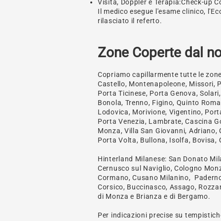
Visita, Doppler e Terapia:Check-up 
Il medico esegue l'esame clinico, l'E
rilasciato il referto.
Zone Coperte dal no
Copriamo capillarmente tutte le zone
Castello, Montenapoleone, Missori, Po
Porta Ticinese, Porta Genova, Solari,
Bonola, Trenno, Figino, Quinto Roma
Lodovica, Morivione, Vigentino, Porta
Porta Venezia, Lambrate, Cascina Go
Monza, Villa San Giovanni, Adriano, 
Porta Volta, Bullona, Isolfa, Bovisa,
Hinterland Milanese: San Donato Mila
Cernusco sul Naviglio, Cologno Monz
Cormano, Cusano Milanino, Paderno 
Corsico, Buccinasco, Assago, Rozzano,
di Monza e Brianza e di Bergamo.
Per indicazioni precise su tempistich