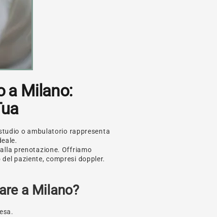
o a Milano:
Tua
n studio o ambulatorio rappresenta
deale.
dalla prenotazione. Offriamo
 del paziente, compresi doppler.
iare a Milano?
resa.